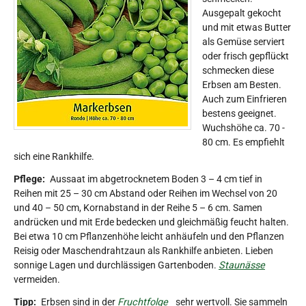
Ausgepalt gekocht
und mit etwas Butter
als Gemüse serviert
oder frisch gepflückt
schmecken diese
Erbsen am Besten.
Auch zum Einfrieren
bestens geeignet.
Wuchshöhe ca. 70 -
80 cm. Es empfiehlt
sich eine Rankhilfe.
Pflege:
Aussaat im abgetrocknetem Boden 3 – 4 cm tief in
Reihen mit 25 – 30 cm Abstand oder Reihen im Wechsel von 20
und 40 – 50 cm, Kornabstand in der Reihe 5 – 6 cm. Samen
andrücken und mit Erde bedecken und gleichmäßig feucht halten.
Bei etwa 10 cm Pflanzenhöhe leicht anhäufeln und den Pflanzen
Reisig oder Maschendrahtzaun als Rankhilfe anbieten. Lieben
sonnige Lagen und durchlässigen Gartenboden.
Staunässe
vermeiden.
Tipp:
Erbsen sind in der
Fruchtfolge
sehr wertvoll. Sie sammeln