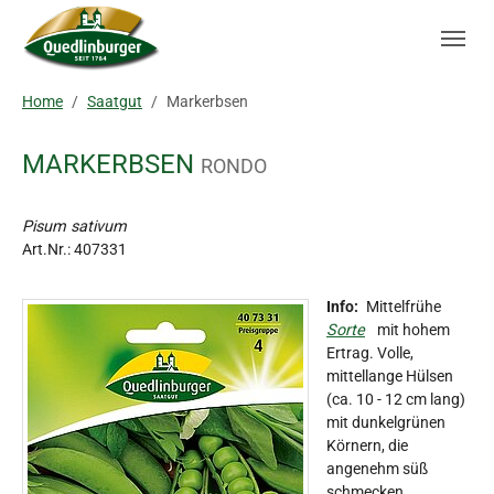
Skip to main navigation
Zum Hauptinhalt springen
Skip to page footer
Sie sind hier:
Home
Saatgut
Markerbsen
MARKERBSEN
RONDO
Pisum sativum
Art.Nr.:
407331
Info:
Mittelfrühe
Sorte
mit hohem
Ertrag. Volle,
mittellange Hülsen
(ca. 10 - 12 cm lang)
mit dunkelgrünen
Körnern, die
angenehm süß
schmecken.