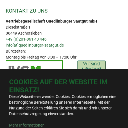
KONTAKT ZU UNS
Vertriebsgesellschaft Quedlinburger Saatgut mbH
Dieselstraße 1
06449 Aschersleben
+49 (0)201-861 43 446
info[at]quedlinburger-saatgut.de
Bürozeiten:
Montag bis Freitag von 8:00 – 17:00 Uhr
COOKIES AUF DER WEBSITE IM
EINSATZ!
Diese Webseite verwendet Cookies. Cookies ermöglichen eine
bestmögliche Bereitstellung unserer Internetseite. Mit der
© 2026 - Quedlinburger Saatgut GmbH
Suche
Nutzung der Seiten erklären Sie sich damit und mit unserer
Kontakt
Datenschutzregelung einverstanden.
Impressum
AGB
Mehr Informationen
Datenschutz