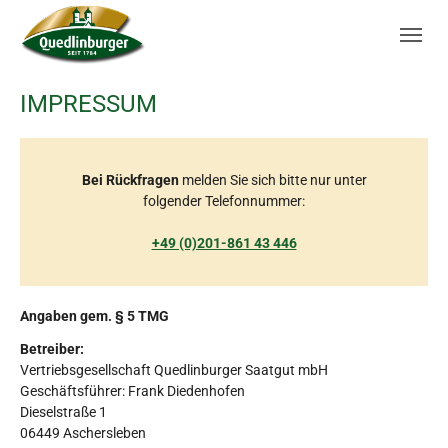
Skip to main navigation
Zum Hauptinhalt springen
Skip to page footer
IMPRESSUM
Bei Rückfragen
melden Sie sich bitte nur unter
folgender Telefonnummer:
+49 (0)201-861 43 446
Angaben gem. § 5 TMG
Betreiber:
Vertriebsgesellschaft Quedlinburger Saatgut mbH
Geschäftsführer: Frank Diedenhofen
Dieselstraße 1
06449 Aschersleben