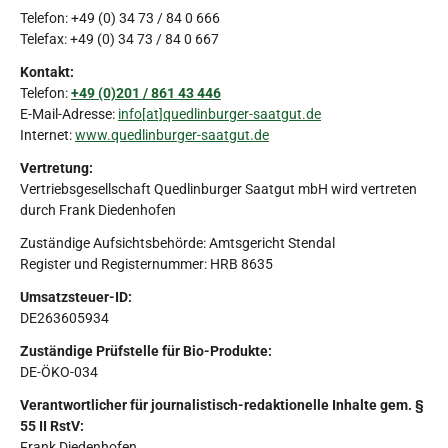
Telefon: +49 (0) 34 73 / 84 0 666
Telefax: +49 (0) 34 73 / 84 0 667
Kontakt:
Telefon:
+49 (0)201 / 861 43 446
E-Mail-Adresse:
info[at]quedlinburger-saatgut.de
Internet:
www.quedlinburger-saatgut.de
Vertretung:
Vertriebsgesellschaft Quedlinburger Saatgut mbH wird vertreten
durch Frank Diedenhofen
Zuständige Aufsichtsbehörde: Amtsgericht Stendal
Register und Registernummer: HRB 8635
Umsatzsteuer-ID:
DE263605934
Zuständige Prüfstelle für Bio-Produkte:
DE-ÖKO-034
Verantwortlicher für journalistisch-redaktionelle Inhalte gem. §
55 II RstV:
Frank Diedenhofen