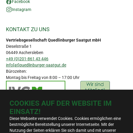
Facebook
Instagram
KONTAKT ZU UNS
Vertriebsgesellschaft Quedlinburger Saatgut mbH
Dieselstraße 1
06449 Aschersleben
+49 (0)201-861 43 446
info[at]quedlinburger-saatgut.de
Bürozeiten:
Montag bis Freitag von 8:00 – 17:00 Uhr
COOKIES AUF DER WEBSITE IM
EINSATZ!
Diese Webseite verwendet Cookies. Cookies ermöglichen eine
bestmögliche Bereitstellung unserer Internetseite. Mit der
© 2026 - Quedlinburger Saatgut GmbH
Suche
Nutzung der Seiten erklären Sie sich damit und mit unserer
Kontakt