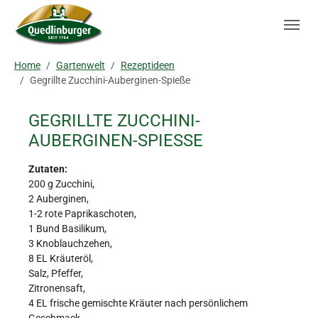
Skip to main navigation
Zum Hauptinhalt springen
Skip to page footer
Sie sind hier:
Home
Gartenwelt
Rezeptideen
Gegrillte Zucchini-Auberginen-Spieße
GEGRILLTE ZUCCHINI-
AUBERGINEN-SPIESSE
Zutaten:
200 g Zucchini,
2 Auberginen,
1-2 rote Paprikaschoten,
1 Bund Basilikum,
3 Knoblauchzehen,
8 EL Kräuteröl,
Salz, Pfeffer,
Zitronensaft,
4 EL frische gemischte Kräuter nach persönlichem