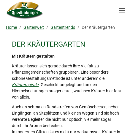
Skip to main navigation
Zum Hauptinhalt springen
Skip to page footer
Sie sind hier:
Home
Gartenwelt
Gartentrends
Der Kräutergarten
DER KRÄUTERGARTEN
Mit Kräutern gestalten
Kräuter lassen sich gerade durch ihre Vielfalt zu
Pflanzengemeinschaften gruppieren. Eine besonders
schöne Gestaltungsmethode ist unter anderem die
Kräuterspirale
. Geschickt angelegt und an den
Himmelsrichtungen ausgerichtet, wachsen Kräuter hier fast
von allein.
Auch an schmalen Randstreifen von Gemüsebeeten, neben
Eingängen, an Sitzplätzen und kleinen Wegen sind sie hoch
verehrte Begleiter, die nicht nur optisch, vielmehr sogar
durch Ihr Aroma bestechen.
In modernen Gärten ist es nicht nur wirkungsvoll, Kräuter in