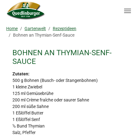
Skip to main navigation
Zum Hauptinhalt springen
Skip to page footer
Sie sind hier:
Home
Gartenwelt
Rezeptideen
Bohnen an Thymian-Senf-Sauce
BOHNEN AN THYMIAN-SENF-
SAUCE
Zutaten:
500 g Bohnen (Busch- oder Stangenbohnen)
1 kleine Zwiebel
125 ml Gemüsebrühe
200 ml Crème fraîche oder saurer Sahne
200 ml süße Sahne
1 Eßlöffel Butter
1 Eßlöffel Senf
½ Bund Thymian
Salz, Pfeffer