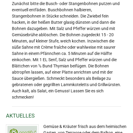
Zunächst bitte die Busch- oder Stangenbohnen putzen und
eventuell entfäden. Buschbohnen halbieren,
Stangenbohnen in Stücke schneiden. Die Zwiebel fein
hacken, in der heißen Butter glasig dünsten und dann die
Bohnen dazugeben. Mit Salz und Pfeffer würzen und mit
Gemüsebrühe ablöschen. Die Bohnen zugedeckt 15 - 20
Minuten, auf kleiner Stufe, weich kochen. Inzwischen die
süße Sahne mit Crème fraîche oder wahlweise mit saurer
Sahne in einem Pfännchen ca. 5 Minuten auf die Hälfte
einkochen. Mit 1 EL Senf, Salz und Pfeffer würzen und die
Blättchen von ½ Bund Thymian beifügen. Die Bohnen
abtropfen lassen, auf einer Platte anrichten und mit der
Sauce übergießen. Schmeckt besonders als Beilage zu
gebratenen oder gegrillten Lammkoteletts und Grillwürsten.
Auch kalt, als Salat, ein Genuss! Lassen Sie es sich
schmecken!
AKTUELLES
Gemüse & Kräuter frisch aus dem heimischen
Garten, von Terrasse oder dem Balkon, eine