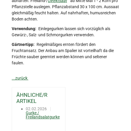
abhärten. Freiland-/
Direktsaat
ab Mitte Mai 1 - 2 Korn pro
Pflanzstelle auslegen. Pflanzabstand 30 x 100 cm. Aussaat
gleichmäßig feucht halten. Auf nahrhaften, humusreichen
Boden achten.
Verwendung:
Einlegegurken lassen sich vorzüglich als
Gewürz-, Salz- und Schmorgurken verwenden.
Gärtnertipp:
Regelmäßiges ernten fördert den
Fruchtansatz. Der Anbau am Spalier ist vorteilhaft da die
Früchte sauber geerntet werden können und seltener
faulen.
...zurück
ÄHNLICHE/R
ARTIKEL
02.02.2026
Gurke /
Freilandsalatgurke