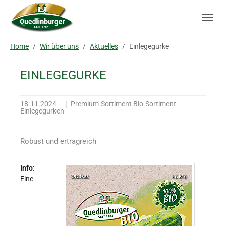
Skip to main navigation
Zum Hauptinhalt springen
Skip to page footer
Sie sind hier:
Home
Wir über uns
Aktuelles
Einlegegurke
EINLEGEGURKE
18.11.2024
Premium-Sortiment Bio-Sortiment
Einlegegurken
Robust und ertragreich
Info:
Eine