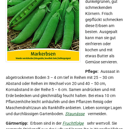
dunkelgrünen, gut
schmeckenden
Körnern. Frisch
gepflückt schmecken
diese Erbsen am
besten. Ausgepalt
kann man sie gut
einfrieren oder
kochen und mit
etwas Butter als
Gemüse servieren.
Pflege:
Aussaat in
abgetrockneten Boden 3 – 4 cm tief in Reihen mit 25 – 30 cm
Abstand oder Reihen im Wechsel von 20 und 40 – 50 cm,
Kornabstand in der Reihe 5 – 6 cm. Samen andrücken und mit
Erde bedecken und gleichmäßig feucht halten. Bei etwa 10 cm
Pflanzenhöhe leicht anhäufeln und den Pflanzen Reisig oder
Maschendrahtzaun als Rankhilfe anbieten. Lieben sonnige Lagen
und durchlässigen Gartenboden.
Staunässe
vermeiden.
Gärtnertipp:
Erbsen sind in der
Fruchtfolge
sehr wertvoll. Sie