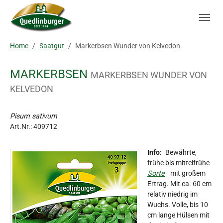
Skip to main navigation
Zum Hauptinhalt springen
Skip to page footer
Sie sind hier:
Home
Saatgut
Markerbsen Wunder von Kelvedon
MARKERBSEN
MARKERBSEN WUNDER VON
KELVEDON
Pisum sativum
Art.Nr.:
409712
Info:
Bewährte,
frühe bis mittelfrühe
Sorte
mit großem
Ertrag. Mit ca. 60 cm
relativ niedrig im
Wuchs. Volle, bis 10
cm lange Hülsen mit