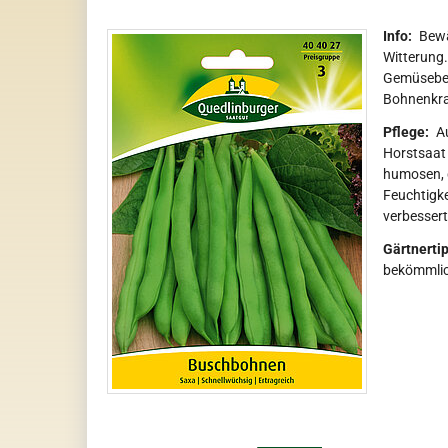
Info:
Bewä
Witterung.
Gemüsebee
Bohnenkra
Pflege:
Au
Horstsaat 
humosen, 
Feuchtigke
verbessert
Gärtnertip
bekömmlich