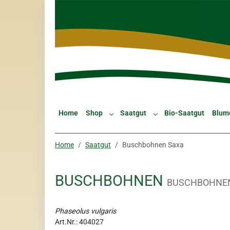
Skip to main navigation
Zum Hauptinhalt springen
Skip to page footer
Home
Shop
Saatgut
Bio-Saatgut
Blum
Submenu for "Shop"
Submenu for "Saatgut"
Sie sind hier:
Home
Saatgut
Buschbohnen Saxa
BUSCHBOHNEN
BUSCHBOHNE
Phaseolus vulgaris
Art.Nr.:
404027