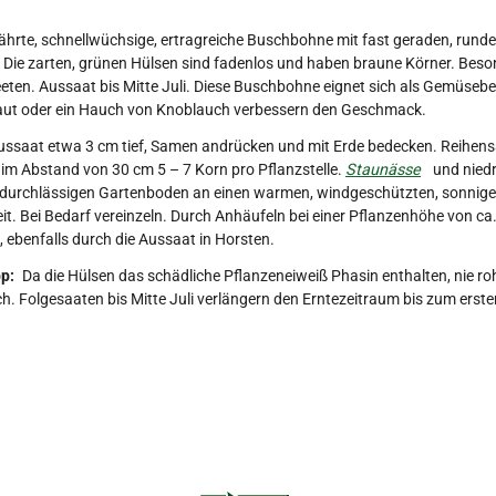
hrte, schnellwüchsige, ertragreiche Buschbohne mit fast geraden, runde
 Die zarten, grünen Hülsen sind fadenlos und haben braune Körner. Beso
ten. Aussaat bis Mitte Juli. Diese Buschbohne eignet sich als Gemüseb
ut oder ein Hauch von Knoblauch verbessern den Geschmack.
ssaat etwa 3 cm tief, Samen andrücken und mit Erde bedecken. Reihensa
im Abstand von 30 cm 5 – 7 Korn pro Pflanzstelle.
Staunässe
und niedr
durchlässigen Gartenboden an einen warmen, windgeschützten, sonnigen 
it. Bei Bedarf vereinzeln. Durch Anhäufeln bei einer Pflanzenhöhe von ca.
, ebenfalls durch die Aussaat in Horsten.
p:
Da die Hülsen das schädliche Pflanzeneiweiß Phasin enthalten, nie roh
. Folgesaaten bis Mitte Juli verlängern den Erntezeitraum bis zum erste