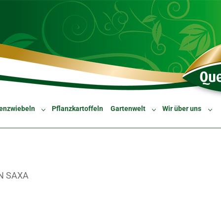
enzwiebeln
Pflanzkartoffeln
Gartenwelt
Wir über uns
Submenu for "Blumenzwiebeln"
Submenu for "Gartenw
Sub
N SAXA