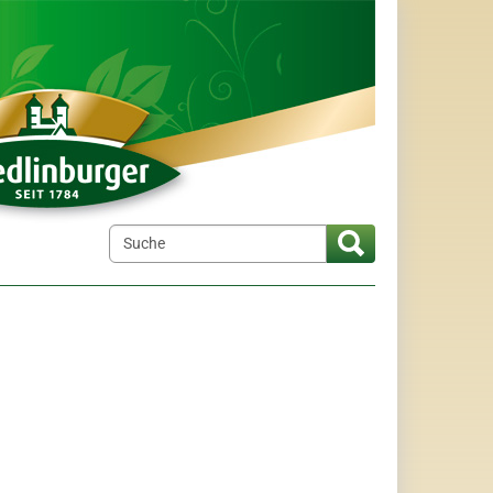
elt"
menu for "Wir über uns"