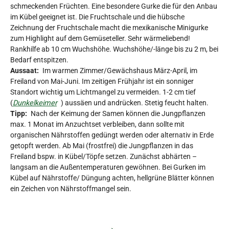
schmeckenden Früchten. Eine besondere Gurke die für den Anbau
im Kübel geeignet ist. Die Fruchtschale und die hübsche
Zeichnung der Fruchtschale macht die mexikanische Minigurke
zum Highlight auf dem Gemüseteller. Sehr wärmeliebend!
Rankhilfe ab 10 cm Wuchshöhe. Wuchshöhe/-länge bis zu 2 m, bei
Bedarf entspitzen.
Aussaat:
Im warmen Zimmer/Gewächshaus März-April, im
Freiland von Mai-Juni. Im zeitigen Frühjahr ist ein sonniger
Standort wichtig um Lichtmangel zu vermeiden. 1-2 cm tief
(
Dunkelkeimer
) aussäen und andrücken. Stetig feucht halten.
Tipp:
Nach der Keimung der Samen können die Jungpflanzen
max. 1 Monat im Anzuchtset verbleiben, dann sollte mit
organischen Nährstoffen gedüngt werden oder alternativ in Erde
getopft werden. Ab Mai (frostfrei) die Jungpflanzen in das
Freiland bspw. in Kübel/Töpfe setzen. Zunächst abhärten –
langsam an die Außentemperaturen gewöhnen. Bei Gurken im
Kübel auf Nährstoffe/ Düngung achten, hellgrüne Blätter können
ein Zeichen von Nährstoffmangel sein.