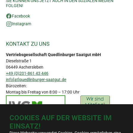
SIE KÖNNEN UNS JETZT AUCH IN DEN SOZIALEN MEDIEN
FOLGEN!
Facebook
Instagram
KONTAKT ZU UNS
Vertriebsgesellschaft Quedlinburger Saatgut mbH
Dieselstraße 1
06449 Aschersleben
+49 (0)201-861 43 446
info[at]quedlinburger-saatgut.de
Bürozeiten:
Montag bis Freitag von 8:00 – 17:00 Uhr
COOKIES AUF DER WEBSITE IM
EINSATZ!