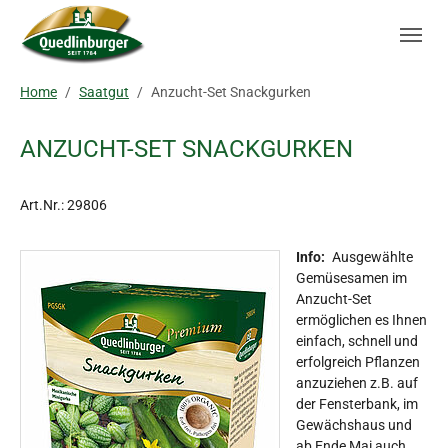
Skip to main navigation
Zum Hauptinhalt springen
Skip to page footer
Sie sind hier:
Home
Saatgut
Anzucht-Set Snackgurken
ANZUCHT-SET SNACKGURKEN
Art.Nr.:
29806
Info:
Ausgewählte
Gemüsesamen im
Anzucht-Set
ermöglichen es Ihnen
einfach, schnell und
erfolgreich Pflanzen
anzuziehen z.B. auf
der Fensterbank, im
Gewächshaus und
ab Ende Mai auch