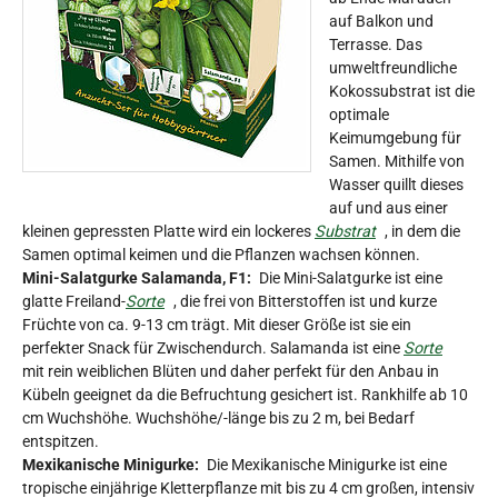
auf Balkon und
Terrasse. Das
umweltfreundliche
Kokossubstrat ist die
optimale
Keimumgebung für
Samen. Mithilfe von
Wasser quillt dieses
auf und aus einer
kleinen gepressten Platte wird ein lockeres
Substrat
, in dem die
Samen optimal keimen und die Pflanzen wachsen können.
Mini-Salatgurke Salamanda, F1:
Die Mini-Salatgurke ist eine
glatte Freiland-
Sorte
, die frei von Bitterstoffen ist und kurze
Früchte von ca. 9-13 cm trägt. Mit dieser Größe ist sie ein
perfekter Snack für Zwischendurch. Salamanda ist eine
Sorte
mit rein weiblichen Blüten und daher perfekt für den Anbau in
Kübeln geeignet da die Befruchtung gesichert ist. Rankhilfe ab 10
cm Wuchshöhe. Wuchshöhe/-länge bis zu 2 m, bei Bedarf
entspitzen.
Mexikanische Minigurke:
Die Mexikanische Minigurke ist eine
tropische einjährige Kletterpflanze mit bis zu 4 cm großen, intensiv