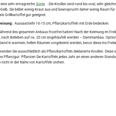
 eine sehr ertragreiche
Sorte
. Die Knollen sind rund bis oval, sehr gleic
 Gelb. Sie bildet wenig Kraut aus und beansprucht daher wenig Raum für
als Grillkartoffel gut geeignet.
eisung:
Aussaattiefe 10-15 cm, Pflanzkartoffeln mit Erde bedecken.
hrend des gesamten Anbaus frostfrei halten! Nach der Keimung im Freil
 nach Belieben auf ca. 20 cm angehäufelt werden – Dammanbau. Optional
and in warmen, hellen Räumen vorgekeimt werden, bevor diese ins Freil
enden Sie ausschließlich als Pflanzkartoffeln deklarierte Knollen. Diese s
rtes Pflanzgut. Pflanzen Sie Kartoffeln jedes Jahr an einen anderen Stan
en nicht in der Nähe von Kartoffeln stehen.