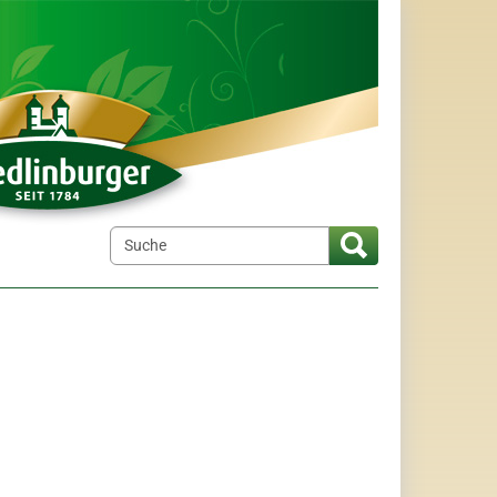
elt"
menu for "Wir über uns"