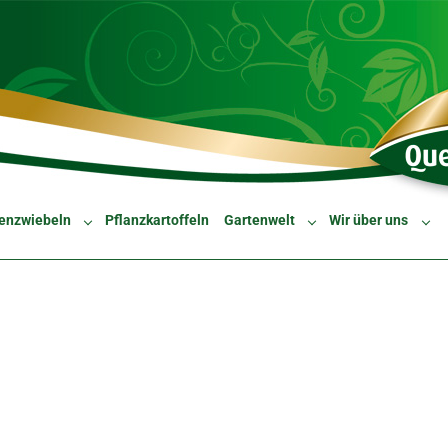
enzwiebeln
Pflanzkartoffeln
Gartenwelt
Wir über uns
Submenu for "Blumenzwiebeln"
Submenu for "Gartenw
Sub