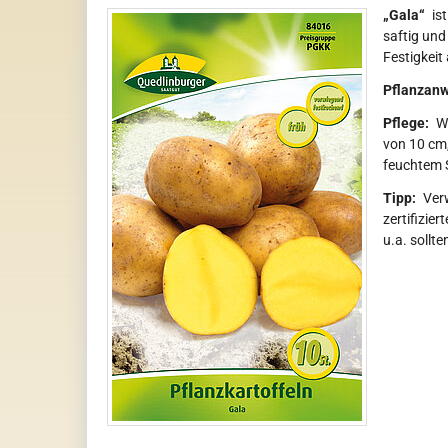
„Gala“
ist
saftig und
Festigkeit 
Pflanzanw
Pflege:
Wä
von 10 cm,
feuchtem S
Tipp:
Verw
zertifizie
u.a. sollt