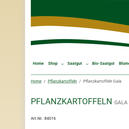
Skip to main navigation
Zum Hauptinhalt springen
Skip to page footer
Home
Shop
Saatgut
Bio-Saatgut
Blum
Submenu for "Shop"
Submenu for "Saatgut"
Sie sind hier:
Home
Pflanzkartoffeln
Pflanzkartoffeln Gala
PFLANZKARTOFFELN
GALA
Art.Nr.:
84016