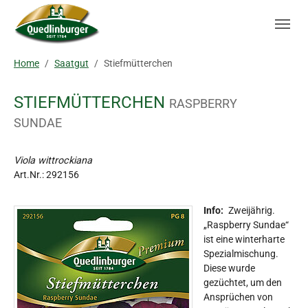
Skip to main navigation
Zum Hauptinhalt springen
Skip to page footer
Sie sind hier:
Home
Saatgut
Stiefmütterchen
STIEFMÜTTERCHEN
RASPBERRY
SUNDAE
Viola wittrockiana
Art.Nr.:
292156
Info:
Zweijährig.
„Raspberry Sundae“
ist eine winterharte
Spezialmischung.
Diese wurde
gezüchtet, um den
Ansprüchen von