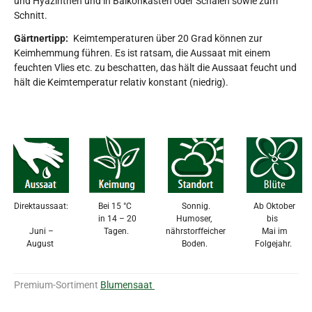
und Hyazinthen und in Balkonkästen oder Schalen sowie zum
Schnitt.
Gärtnertipp:
Keimtemperaturen über 20 Grad können zur
Keimhemmung führen. Es ist ratsam, die Aussaat mit einem
feuchten Vlies etc. zu beschatten, das hält die Aussaat feucht und
hält die Keimtemperatur relativ konstant (niedrig).
Direktaussaat:
Bei 15 °C
Sonnig.
Ab Oktober
in 14 – 20
Humoser,
bis
Juni –
Tagen.
nährstorffeicher
Mai im
August
Boden.
Folgejahr.
Premium-Sortiment
Blumensaat