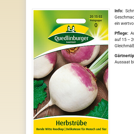
Info:
Schn
Geschmack 
ein wertvo
Pflege:
Au
auf 15 – 2
Gleichmäßi
Gärtnertip
Aussaat bi