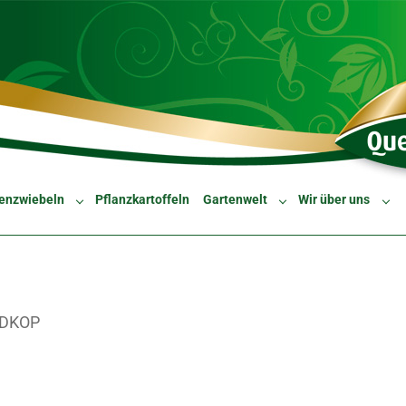
enzwiebeln
Pflanzkartoffeln
Gartenwelt
Wir über uns
Submenu for "Blumenzwiebeln"
Submenu for "Gartenw
Sub
DKOP