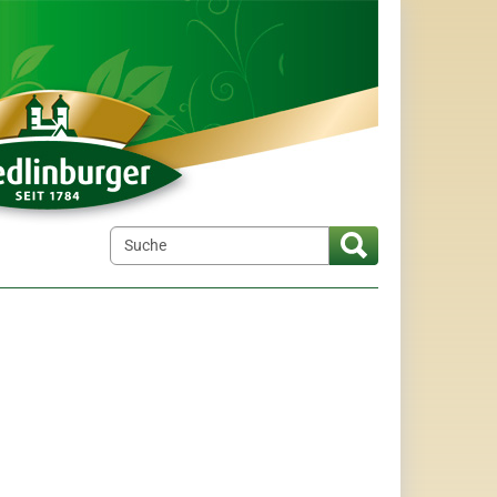
elt"
menu for "Wir über uns"