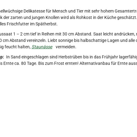
ellwüchsige Delikatesse für Mensch und Tier mit sehr hohem Gesamtertra
der zarten und jungen Knollen wird als Rohkost in der Küche geschätzt.
lles Frischfutter im Spätherbst.
ssaat 1 – 2 cm tief in Reihen mit 30 cm Abstand. Saat leicht andrücken,
0 cm Abstand vereinzeln. Liebt sonnige bis halbschattige Lagen und all
g feucht halten,
Staunässe
vermeiden.
p:
In Sand eingeschlagen sind Herbstrüben bis in das Frühjahr lagerfähi
s Ernte ca. 80 Tage. Bis zum Frost ernten! Alternativanbau für Ernte auss