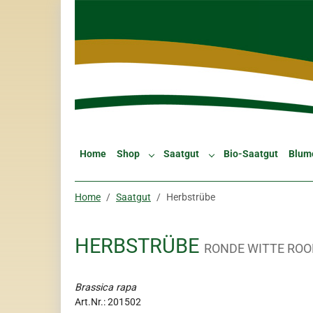
Skip to main navigation
Zum Hauptinhalt springen
Skip to page footer
Home
Shop
Saatgut
Bio-Saatgut
Blum
Submenu for "Shop"
Submenu for "Saatgut"
Sie sind hier:
Home
Saatgut
Herbstrübe
HERBSTRÜBE
RONDE WITTE ROO
Brassica rapa
Art.Nr.:
201502