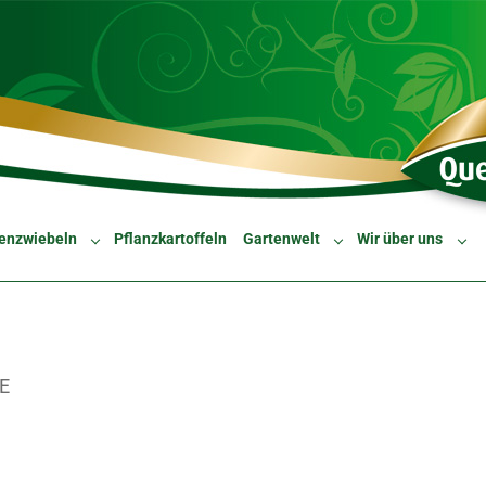
enzwiebeln
Pflanzkartoffeln
Gartenwelt
Wir über uns
Submenu for "Blumenzwiebeln"
Submenu for "Gartenw
Sub
E