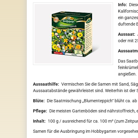
Info:
Dies
Kalifornis
ein ganzes
duftende B
Aussaat:
oder mit 2
Aussaatm
Das Saatbe
feinkrümel
angießen. 
Aussaathilfe:
Vermischen Sie die Samen mit Sand, Säge
Aussaatabstände gewährleistet sind. Weiterhin ist der 
Blüte:
Die Saatmischung „Blumenteppich“ blüht ca. ab 
Pflege:
Die meisten Gartenböden sind nährstoffreich, 
Inhalt:
100 g / ausreichend für ca. 100 m² (zum Zeitpu
Samen für die Ausbringung im Hobbygarten vorgesehe