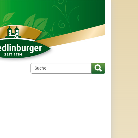
elt"
menu for "Wir über uns"