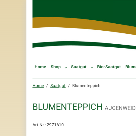
Skip to main navigation
Zum Hauptinhalt springen
Skip to page footer
Home
Shop
Saatgut
Bio-Saatgut
Blum
Submenu for "Shop"
Submenu for "Saatgut"
Sie sind hier:
Home
Saatgut
Blumenteppich
BLUMENTEPPICH
AUGENWEID
Art.Nr.:
2971610