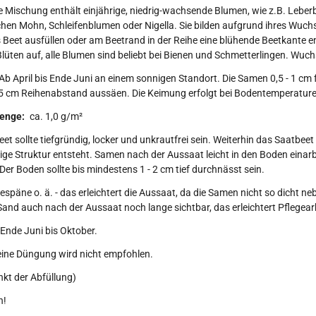
e Mischung enthält einjährige, niedrig-wachsende Blumen, wie z.B. Lebe
chen Mohn, Schleifenblumen oder Nigella. Sie bilden aufgrund ihres Wuch
 Beet ausfüllen oder am Beetrand in der Reihe eine blühende Beetkante 
lüten auf, alle Blumen sind beliebt bei Bienen und Schmetterlingen. Wuc
Ab April bis Ende Juni an einem sonnigen Standort. Die Samen 0,5 - 1 cm
5 cm Reihenabstand aussäen. Die Keimung erfolgt bei Bodentemperaturen
enge:
ca. 1,0 g/m²
et sollte tiefgründig, locker und unkrautfrei sein. Weiterhin das Saatbeet
ige Struktur entsteht. Samen nach der Aussaat leicht in den Boden eina
Der Boden sollte bis mindestens 1 - 2 cm tief durchnässt sein.
späne o. ä. - das erleichtert die Aussaat, da die Samen nicht so dicht 
Sand auch nach der Aussaat noch lange sichtbar, das erleichtert Pflegea
Ende Juni bis Oktober.
eine Düngung wird nicht empfohlen.
nkt der Abfüllung)
n!