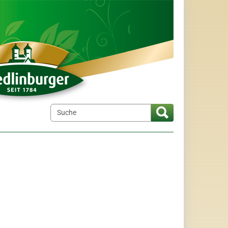
elt"
menu for "Wir über uns"