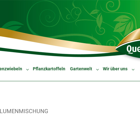
enzwiebeln
Pflanzkartoffeln
Gartenwelt
Wir über uns
Submenu for "Blumenzwiebeln"
Submenu for "Gartenw
Sub
LUMENMISCHUNG