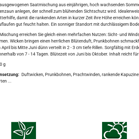
r ausgewogenen Saatmischung aus einjährigen, hoch wachsenden Sommer
enzaun anlegen, der schnell zum blühenden Sichtschutz wird. Idealerweis
tterhilfe, damit die rankenden Arten in kurzer Zeit ihre Höhe erreichen
flaufen gut feucht halten. Ein sonniger Standort mit durchlässigem Bod
 Mischung erreichen Sie gleich einen mehrfachen Nutzen: Sicht- und Wind
men. Wicken bringen einen herrlichen Blütenduft, Prunkbohnen schmackh
 April bis Mitte Juni dünn verteilt in 2 - 3 cm tiefe Rillen. Sorgfältig mit
nerhalb von 7 - 14 Tagen. Blütezeit von Juni bis Oktober. Inhalt reicht fü
0 g
setzung:
Duftwicken, Prunkbohnen, Prachtwinden, rankende Kapuzine
ten ...