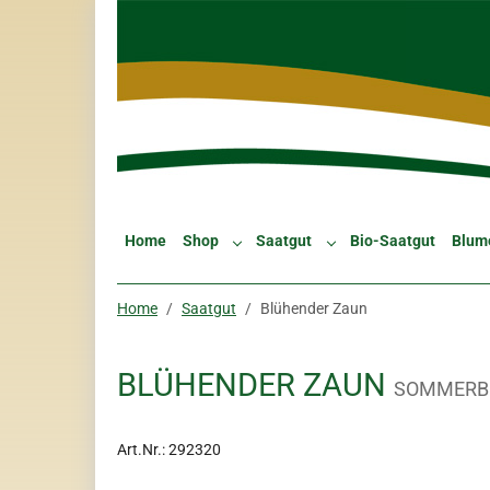
Skip to main navigation
Zum Hauptinhalt springen
Skip to page footer
Home
Shop
Saatgut
Bio-Saatgut
Blum
Submenu for "Shop"
Submenu for "Saatgut"
Sie sind hier:
Home
Saatgut
Blühender Zaun
BLÜHENDER ZAUN
SOMMERB
Art.Nr.:
292320