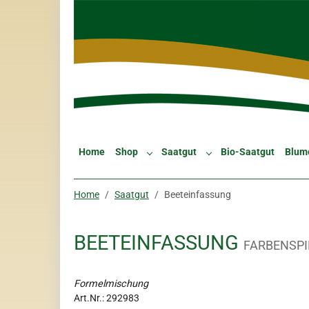
Skip to main navigation
Zum Hauptinhalt springen
Skip to page footer
Home
Shop
Saatgut
Bio-Saatgut
Blum
Submenu for "Shop"
Submenu for "Saatgut"
Sie sind hier:
Home
Saatgut
Beeteinfassung
BEETEINFASSUNG
FARBENSPI
Formelmischung
Art.Nr.:
292983