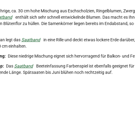
ährige, ca. 30 cm hohe Mischung aus Eschscholzien, Ringelblumen, Zwerg
atband
enthält sich sehr schnell entwickelnde Blumen. Das macht es Ihne
n Blütenflor zu hüllen. Die Samenkörner liegen bereits im Endabstand, so d
n legt das
Saatband
in eine Rille und deckt etwas lockere Erde darübe
0 cm einhalten.
ng:
Diese niedrige Mischung eignet sich hervorragend für Balkon- und F
p:
Das
Saatband
Beeteinfassung Farbenspiel ist ebenfalls geeignet fü
nde Länge. Spätsaaten bis Juni blühen noch rechtzeitig auf.