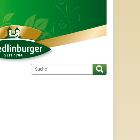
elt"
menu for "Wir über uns"