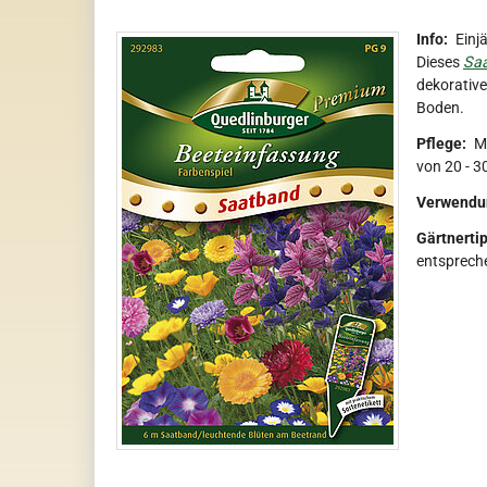
Info:
Einj
Dieses
Sa
dekorative
Boden.
Pflege:
Ma
von 20 - 3
Verwendu
Gärtnertip
entspreche