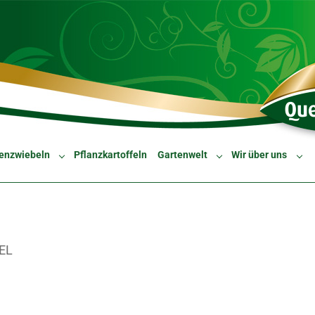
enzwiebeln
Pflanzkartoffeln
Gartenwelt
Wir über uns
Submenu for "Blumenzwiebeln"
Submenu for "Gartenw
Sub
EL