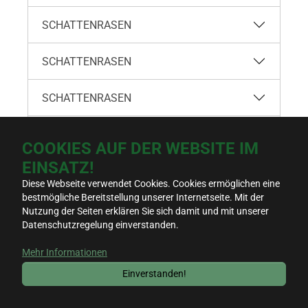
SCHATTENRASEN
SCHATTENRASEN
SCHATTENRASEN
SCHLEIERKRAUT
ROSA
COOKIES AUF DER WEBSITE IM
EINSATZ!
SCHLEIERKRAUT
SCHNEEKÖNIGIN
Diese Webseite verwendet Cookies. Cookies ermöglichen eine
bestmögliche Bereitstellung unserer Internetseite. Mit der
SCHLEIFENBLUMEN
MISCHUNG
Nutzung der Seiten erklären Sie sich damit und mit unserer
Datenschutzregelung einverstanden.
SCHMETTERLING
MISCHUNG
Mehr Informationen
NEKTARSPENDER
Einverstanden!
SCHMUCKKÖRBCHEN
MISCHUNG