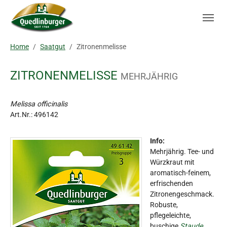
Skip to main navigation
Zum Hauptinhalt springen
Skip to page footer
Sie sind hier:
Home
Saatgut
Zitronenmelisse
ZITRONENMELISSE
MEHRJÄHRIG
Melissa officinalis
Art.Nr.:
496142
Info:
Mehrjährig. Tee- und
Würzkraut mit
aromatisch-feinem,
erfrischenden
Zitronengeschmack.
Robuste,
pflegeleichte,
buschige
Staude
.