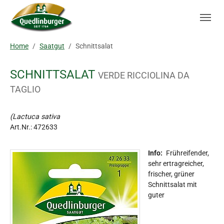
Skip to main navigation
Zum Hauptinhalt springen
Skip to page footer
Sie sind hier:
Home
Saatgut
Schnittsalat
SCHNITTSALAT
VERDE RICCIOLINA DA
TAGLIO
(Lactuca sativa
Art.Nr.:
472633
Info:
Frühreifender,
sehr ertragreicher,
frischer, grüner
Schnittsalat mit
guter