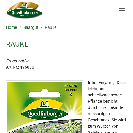
Skip to main navigation
Zum Hauptinhalt springen
Skip to page footer
Sie sind hier:
Home
Saatgut
Rauke
RAUKE
Eruca sativa
Art.Nr.:
496030
Info:
Einjährig. Diese
leicht und
schnellwachsende
Pflanze besticht
durch ihren pikanten,
nussartigen
Geschmack. Sie wird
zum Würzen von
Salaten oder als