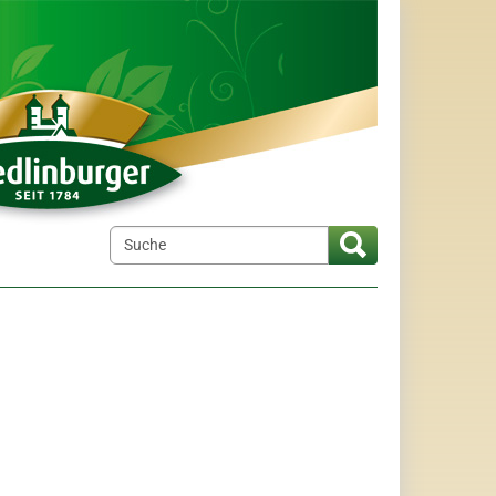
elt"
menu for "Wir über uns"