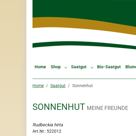
Skip to main navigation
Zum Hauptinhalt springen
Skip to page footer
Home
Shop
Saatgut
Bio-Saatgut
Blum
Submenu for "Shop"
Submenu for "Saatgut"
Sie sind hier:
Home
Saatgut
Sonnenhut
SONNENHUT
MEINE FREUNDE
Rudbeckia hirta
Art.Nr.:
522012