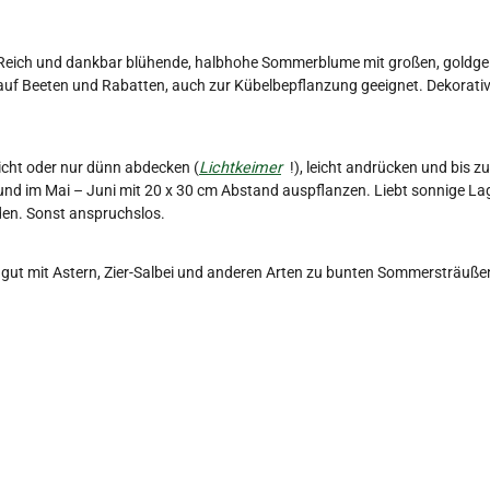
 Reich und dankbar blühende, halbhohe Sommerblume mit großen, goldgel
auf Beeten und Rabatten, auch zur Kübelbepflanzung geeignet. Dekorati
cht oder nur dünn abdecken (
Lichtkeimer
!), leicht andrücken und bis 
nd im Mai – Juni mit 20 x 30 cm Abstand auspflanzen. Liebt sonnige Lag
en. Sonst anspruchslos.
 gut mit Astern, Zier-Salbei und anderen Arten zu bunten Sommersträuße