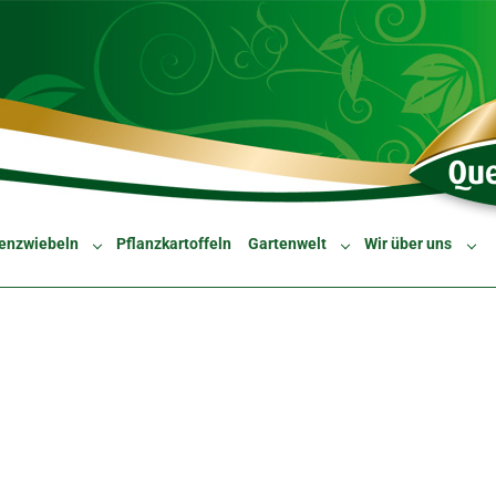
enzwiebeln
Pflanzkartoffeln
Gartenwelt
Wir über uns
Submenu for "Blumenzwiebeln"
Submenu for "Gartenw
Sub