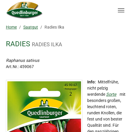
Skip to main navigation
Zum Hauptinhalt springen
Skip to page footer
Sie sind hier:
Home
Saatgut
Radies Ilka
RADIES
RADIES ILKA
Raphanus sativus
Art.Nr.:
459067
Info:
Mittelfrühe,
nicht pelzig
werdende
Sorte
mit
besonders großen,
leuchtend roten,
runden Knollen, die
fest und von bester
Qualität sind. Für
den ganzjährigen