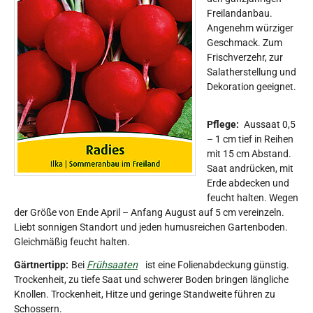
Freilandanbau.
Angenehm würziger
Geschmack. Zum
Frischverzehr, zur
Salatherstellung und
Dekoration geeignet.
Pflege:
Aussaat 0,5
– 1 cm tief in Reihen
mit 15 cm Abstand.
Saat andrücken, mit
Erde abdecken und
feucht halten. Wegen
der Größe von Ende April – Anfang August auf 5 cm vereinzeln.
Liebt sonnigen Standort und jeden humusreichen Gartenboden.
Gleichmäßig feucht halten.
Gärtnertipp:
Bei
Frühsaaten
ist eine Folienabdeckung günstig.
Trockenheit, zu tiefe Saat und schwerer Boden bringen längliche
Knollen. Trockenheit, Hitze und geringe Standweite führen zu
Schossern.