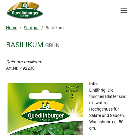
Skip to main navigation
Zum Hauptinhalt springen
Skip to page footer
Sie sind hier:
Home
Saatgut
Basilikum
BASILIKUM
GRÜN
Ocimum basilicum
Art.Nr.:
492230
Info:
Einjährig. Die
frischen Blätter sind
ein wahrer
Hochgenuss für
Salate und Saucen.
Wuchshöhe ca. 50
cm.