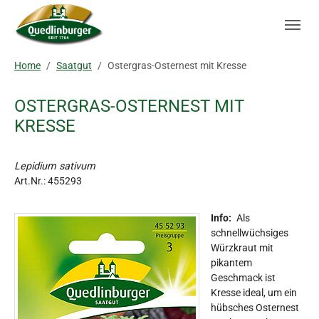
Skip to main navigation
Zum Hauptinhalt springen
Skip to page footer
Sie sind hier:
Home
Saatgut
Ostergras-Osternest mit Kresse
OSTERGRAS-OSTERNEST MIT
KRESSE
Lepidium sativum
Art.Nr.:
455293
Info:
Als
schnellwüchsiges
Würzkraut mit
pikantem
Geschmack ist
Kresse ideal, um ein
hübsches Osternest