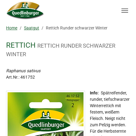
Skip to main navigation
Zum Hauptinhalt springen
Skip to page footer
Sie sind hier:
Home
Saatgut
Rettich Runder schwarzer Winter
RETTICH
RETTICH RUNDER SCHWARZER
WINTER
Raphanus sativus
Art.Nr.:
461752
Info:
Spätreifender,
runder, tiefschwarzer
Winterrettich mit
festem, weißem
Fleisch. Neigt nicht
zum Pelzig werden.
Für die Herbsternte