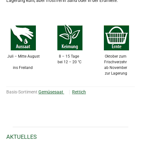
Lagerung kühl, aber frostfrei in Sand oder in der Erdmiete.
Juli – Mitte August
8 – 15 Tage
Oktober zum
bei 12 – 20 °C
Frischverzehr
ins Freiland
ab November
zur Lagerung
Basis-Sortiment
Gemüsesaat
Rettich
AKTUELLES