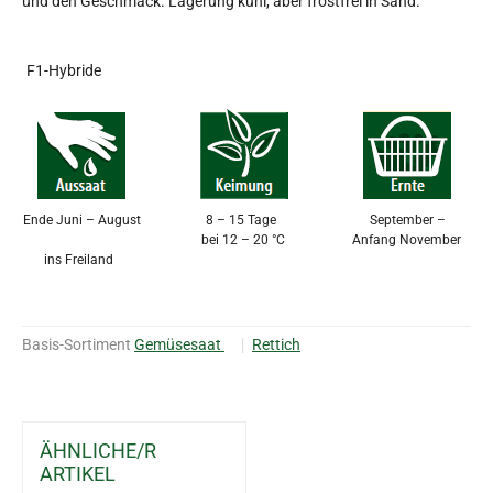
und den Geschmack. Lagerung kühl, aber frostfrei in Sand.
F1-Hybride
Ende Juni – August
8 – 15 Tage
September –
bei 12 – 20 °C
Anfang November
ins Freiland
Basis-Sortiment
Gemüsesaat
Rettich
ÄHNLICHE/R
ARTIKEL