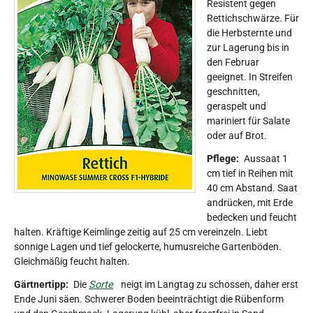
Resistent gegen
Rettichschwärze. Für
die Herbsternte und
zur Lagerung bis in
den Februar
geeignet. In Streifen
geschnitten,
geraspelt und
mariniert für Salate
oder auf Brot.
Pflege:
Aussaat 1
cm tief in Reihen mit
40 cm Abstand. Saat
andrücken, mit Erde
bedecken und feucht
halten. Kräftige Keimlinge zeitig auf 25 cm vereinzeln. Liebt
sonnige Lagen und tief gelockerte, humusreiche Gartenböden.
Gleichmäßig feucht halten.
Gärtnertipp:
Die
Sorte
neigt im Langtag zu schossen, daher erst
Ende Juni säen. Schwerer Boden beeinträchtigt die Rübenform