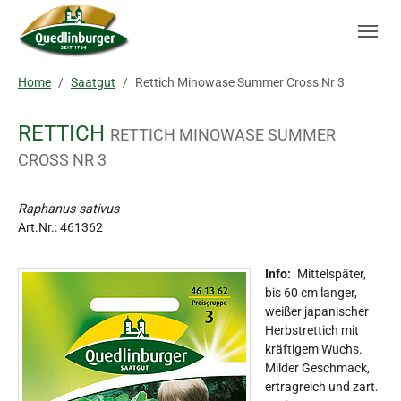
Skip to main navigation
Zum Hauptinhalt springen
Skip to page footer
Sie sind hier:
Home
Saatgut
Rettich Minowase Summer Cross Nr 3
RETTICH
RETTICH MINOWASE SUMMER
CROSS NR 3
Raphanus sativus
Art.Nr.:
461362
Info:
Mittelspäter,
bis 60 cm langer,
weißer japanischer
Herbstrettich mit
kräftigem Wuchs.
Milder Geschmack,
ertragreich und zart.