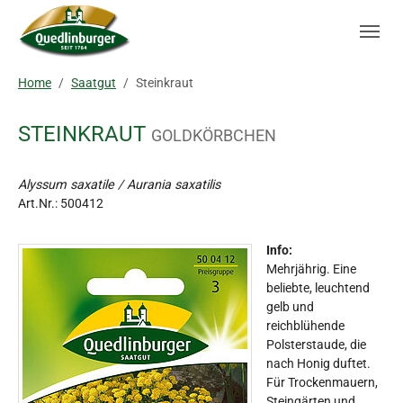
Skip to main navigation
Zum Hauptinhalt springen
Skip to page footer
Sie sind hier:
Home
Saatgut
Steinkraut
STEINKRAUT
GOLDKÖRBCHEN
Alyssum saxatile / Aurania saxatilis
Art.Nr.:
500412
Info:
Mehrjährig. Eine
beliebte, leuchtend
gelb und
reichblühende
Polsterstaude, die
nach Honig duftet.
Für Trockenmauern,
Steingärten und