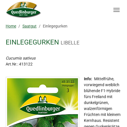
Skip to main navigation
Zum Hauptinhalt springen
Skip to page footer
Sie sind hier:
Home
Saatgut
Einlegegurken
EINLEGEGURKEN
LIBELLE
Cucumis sativus
Art.Nr.:
413122
Info:
Mittelfrühe,
vorwiegend weiblich
blühende F1-Hybride
fürs Freiland mit
dunkelgrünen,
walzenförmigen
Früchten mit kleinem
Kernhaus. Resistent
gegen Gurkenkrätze