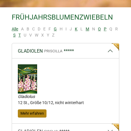
FRÜHJAHRSBLUMENZWIEBELN
Alle
A
B
C
D
E
F
G
H
I
J
K
L
M
N
O
P
Q
R
S
T
U
V
W
X
Y
Z
GLADIOLEN
*****
PRISCILLA
Gladiolus
12 St., Größe 10/12, nicht winterhart
Mehr erfahren