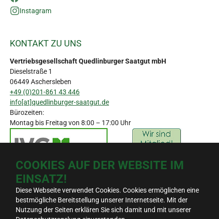
Instagram
KONTAKT ZU UNS
Vertriebsgesellschaft Quedlinburger Saatgut mbH
Dieselstraße 1
06449 Aschersleben
+49 (0)201-861 43 446
info[at]quedlinburger-saatgut.de
Bürozeiten:
Montag bis Freitag von 8:00 – 17:00 Uhr
COOKIES AUF DER WEBSITE IM
EINSATZ!
Diese Webseite verwendet Cookies. Cookies ermöglichen eine
bestmögliche Bereitstellung unserer Internetseite. Mit der
© 2026 - Quedlinburger Saatgut GmbH
Suche
Nutzung der Seiten erklären Sie sich damit und mit unserer
Kontakt