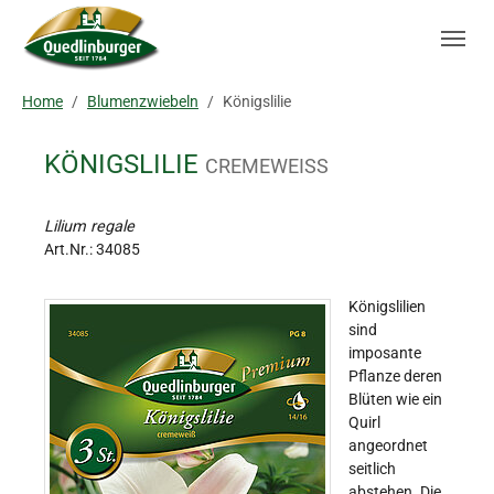
Skip to main navigation
Zum Hauptinhalt springen
Skip to page footer
Sie sind hier:
Home
Blumenzwiebeln
Königslilie
KÖNIGSLILIE
CREMEWEISS
Lilium regale
Art.Nr.:
34085
Königslilien
sind
imposante
Pflanze deren
Blüten wie ein
Quirl
angeordnet
seitlich
abstehen. Die