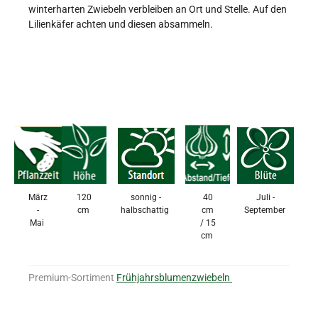
winterharten Zwiebeln verbleiben an Ort und Stelle. Auf den
Lilienkäfer achten und diesen absammeln.
März
120
sonnig -
40
Juli -
-
cm
halbschattig
cm
September
Mai
/ 15
cm
Premium-Sortiment
Frühjahrsblumenzwiebeln