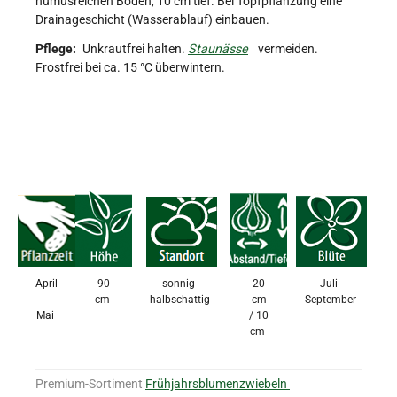
humusreichen Boden, 10 cm tief. Bei Topfpflanzung eine
Drainageschicht (Wasserablauf) einbauen.
Pflege:
Unkrautfrei halten.
Staunässe
vermeiden.
Frostfrei bei ca. 15 °C überwintern.
April
90
sonnig -
20
Juli -
-
cm
halbschattig
cm
September
Mai
/ 10
cm
Premium-Sortiment
Frühjahrsblumenzwiebeln