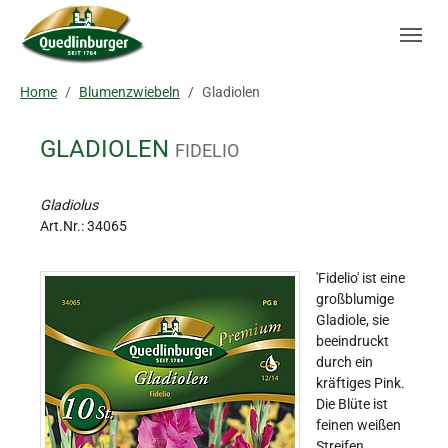
Skip to main navigation
Zum Hauptinhalt springen
Skip to page footer
Sie sind hier:
Home
Blumenzwiebeln
Gladiolen
GLADIOLEN
FIDELIO
Gladiolus
Art.Nr.:
34065
'Fidelio' ist eine
großblumige
Gladiole, sie
beeindruckt
durch ein
kräftiges Pink.
Die Blüte ist
feinen weißen
Streifen