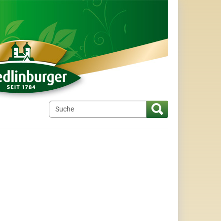
elt"
menu for "Wir über uns"