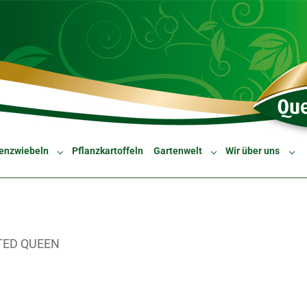
enzwiebeln
Pflanzkartoffeln
Gartenwelt
Wir über uns
Submenu for "Blumenzwiebeln"
Submenu for "Gartenw
Sub
TED QUEEN