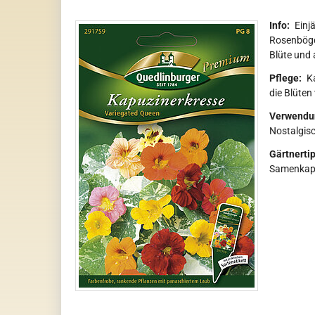
Info:
Einj
Rosenböge
Blüte und
Pflege:
K
die Blüten
Verwendu
Nostalgisc
Gärtnertip
Samenkaps