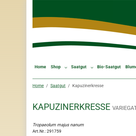
Skip to main navigation
Zum Hauptinhalt springen
Skip to page footer
Home
Shop
Saatgut
Bio-Saatgut
Blum
Submenu for "Shop"
Submenu for "Saatgut"
Sie sind hier:
Home
Saatgut
Kapuzinerkresse
KAPUZINERKRESSE
VARIEGA
Tropaeolum majus nanum
Art.Nr.:
291759