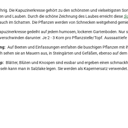
ährig. Die Kapuzinerkresse gehört zu den schönsten und vielseitigsten 
n und Lauben. Durch die schöne Zeichnung des Laubes erreicht diese
So
 auch im Schatten. Die Pflanzen werden von Schnecken weitgehend gemi
apuzinerkresse gedeiht auf jedem humosen, lockeren Gartenboden. Nur
 verschwinden darunter. Je 2 - 3 Korn pro Pflanzstelle/Topf. Aussaattiefe 
ng:
Auf Beeten und Einfassungen entfalten die buschigen Pflanzen mit 
h sehen sie an Mauern aus, in Steingärten und Gefäßen, ebenso auf dem
p:
Blätter, Blüten und Knospen sind essbar und ergeben einen schmackh
eln kann man in Salzlake legen. Sie werden als Kapernersatz verwendet