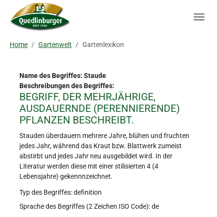
Skip to main navigation
Zum Hauptinhalt springen
Skip to page footer
Sie sind hier:
Home
Gartenwelt
Gartenlexikon
Name des Begriffes: Staude
Beschreibungen des Begriffes:
BEGRIFF, DER MEHRJÄHRIGE,
AUSDAUERNDE (PERENNIERENDE)
PFLANZEN BESCHREIBT.
Stauden überdauern mehrere Jahre, blühen und fruchten
jedes Jahr, während das Kraut bzw. Blattwerk zumeist
abstirbt und jedes Jahr neu ausgebildet wird. In der
Literatur werden diese mit einer stilisierten 4 (4
Lebensjahre) gekennnzeichnet.
Typ des Begriffes: definition
Sprache des Begriffes (2 Zeichen ISO Code): de