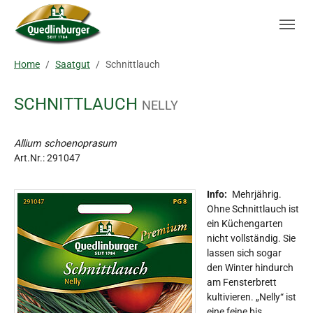
Skip to main navigation
Zum Hauptinhalt springen
Skip to page footer
Sie sind hier:
Home
Saatgut
Schnittlauch
SCHNITTLAUCH
NELLY
Allium schoenoprasum
Art.Nr.:
291047
Info:
Mehrjährig.
Ohne Schnittlauch ist
ein Küchengarten
nicht vollständig. Sie
lassen sich sogar
den Winter hindurch
am Fensterbrett
kultivieren. „Nelly“ ist
eine feine bis