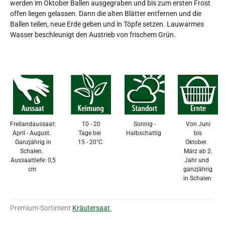
werden im Oktober Ballen ausgegraben und bis zum ersten Frost
offen liegen gelassen. Dann die alten Blätter entfernen und die
Ballen teilen, neue Erde geben und in Töpfe setzen. Lauwarmes
Wasser beschleunigt den Austrieb von frischem Grün.
Freilandaussaat:
10 - 20
Sonnig -
Von Juni
April - August.
Tage bei
Halbschattig
bis
Ganzjährig in
15 - 20°C
Oktober.
Schalen.
März ab 2.
Aussaattiefe: 0,5
Jahr und
cm
ganzjährig
in Schalen
Premium-Sortiment
Kräutersaat