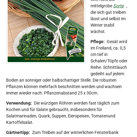
mittelgrobe
Sorte
,
die sich gut treiben
lässt und selbst im
Winter stabil
wächst.
Pflege:
Gesät wird
im Freiland, ca. 0,5
cm tief in
Schalen/Töpfe oder
Reihe. Schnittlauch
gedeiht auf jedem
Boden an sonniger oder halbschattiger Stelle. Die robusten
Pflanzen können mehrfach beschnitten werden und wachsen
immer wieder nach. Pflanzenabstand 25 x 30cm.
Verwendung:
Die würzigen Röhren werden fast täglich zum
Kochen und für Salate gebraucht, insbesondere für
Salatmarinaden, Quark, Suppen, Eierspeisen, Tomatenund
Kartoffelsalat.
Gärtnertipp:
Zum Treiben auf der winterlichen Fensterbank