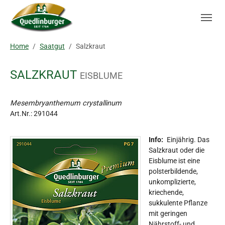
Skip to main navigation
Zum Hauptinhalt springen
Skip to page footer
Sie sind hier:
Home
Saatgut
Salzkraut
SALZKRAUT
EISBLUME
Mesembryanthemum crystallinum
Art.Nr.:
291044
Info:
Einjährig. Das
Salzkraut oder die
Eisblume ist eine
polsterbildende,
unkomplizierte,
kriechende,
sukkulente Pflanze
mit geringen
Nährstoff- und