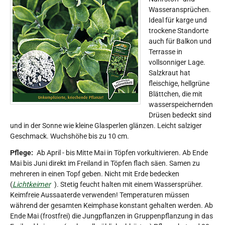
Wasseransprüchen.
Ideal für karge und
trockene Standorte
auch für Balkon und
Terrasse in
vollsonniger Lage.
Salzkraut hat
fleischige, hellgrüne
Blättchen, die mit
wasserspeichernden
Drüsen bedeckt sind
und in der Sonne wie kleine Glasperlen glänzen. Leicht salziger
Geschmack. Wuchshöhe bis zu 10 cm.
Pflege:
Ab April - bis Mitte Mai in Töpfen vorkultivieren. Ab Ende
Mai bis Juni direkt im Freiland in Töpfen flach säen. Samen zu
mehreren in einen Topf geben. Nicht mit Erde bedecken
(
Lichtkeimer
). Stetig feucht halten mit einem Wassersprüher.
Keimfreie Aussaaterde verwenden! Temperaturen müssen
während der gesamten Keimphase konstant gehalten werden. Ab
Ende Mai (frostfrei) die Jungpflanzen in Gruppenpflanzung in das