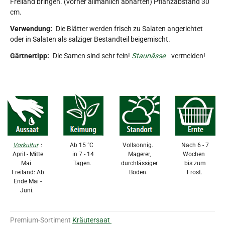
Freiland bringen. (vorher allmählich abhärten) Pflanzabstand 30
cm.
Verwendung:
Die Blätter werden frisch zu Salaten angerichtet
oder in Salaten als salziger Bestandteil beigemischt.
Gärtnertipp:
Die Samen sind sehr fein!
Staunässe
vermeiden!
Vorkultur
:
Ab 15 °C
Vollsonnig.
Nach 6 - 7
April - Mitte
in 7 - 14
Magerer,
Wochen
Mai
Tagen.
durchlässiger
bis zum
Freiland: Ab
Boden.
Frost.
Ende Mai -
Juni.
Premium-Sortiment
Kräutersaat