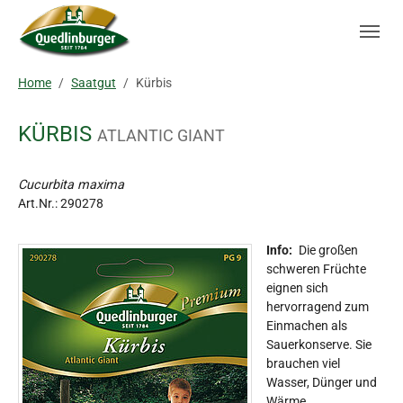
Skip to main navigation
Zum Hauptinhalt springen
Skip to page footer
Sie sind hier:
Home
Saatgut
Kürbis
KÜRBIS
ATLANTIC GIANT
Cucurbita maxima
Art.Nr.:
290278
Info:
Die großen
schweren Früchte
eignen sich
hervorragend zum
Einmachen als
Sauerkonserve. Sie
brauchen viel
Wasser, Dünger und
Wärme.