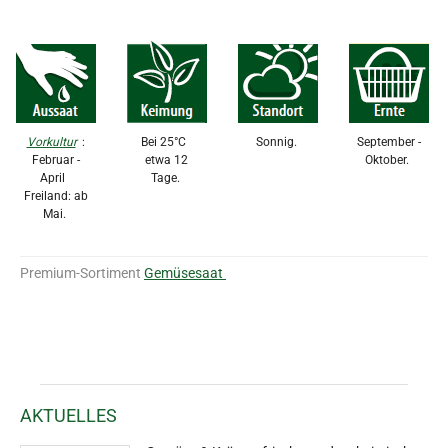
Vorkultur
:
Bei 25°C
Sonnig.
September -
Februar -
etwa 12
Oktober.
April
Tage.
Freiland: ab
Mai.
Premium-Sortiment
Gemüsesaat
AKTUELLES