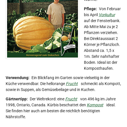
Pflege:
Von Februar
bis April
Vorkultur
auf der Fensterbank.
Ab Mitte Mai zu je 2
Pflanzen verziehen.
Bei Direktaussaat 2
Körner je Pflanzloch.
Abstand ca. 1,5 x
1m. Sehr nahrhafter
Boden. Ideal ist der
Komposthaufen.
Verwendung:
Ein Blickfang im Garten sowie vielseitig in der
Küche verwendbar. Die hellorange
Frucht
schmeckt als Kompott,
sowie in Suppen, als Gemüsebeilage und in Kuchen.
Gärtnertipp:
Der Weltrekord: eine
Frucht
von 496 kg im Jahre
1998, Ontario, Canada. Kürbis beschattet den
Kompost
ideal.
Sie finden hier auch am besten die reichlich benötigten
Nährstoffe.