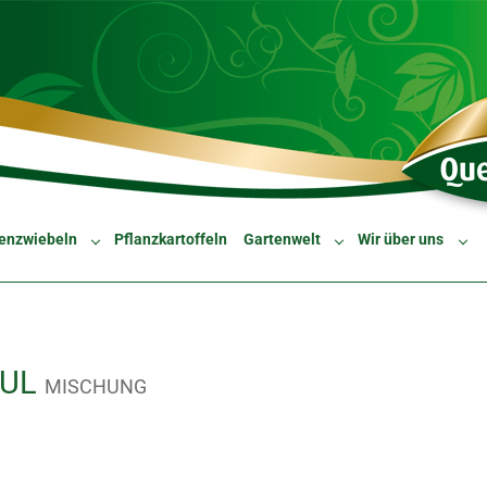
enzwiebeln
Pflanzkartoffeln
Gartenwelt
Wir über uns
Submenu for "Blumenzwiebeln"
Submenu for "Gartenw
Sub
AUL
MISCHUNG