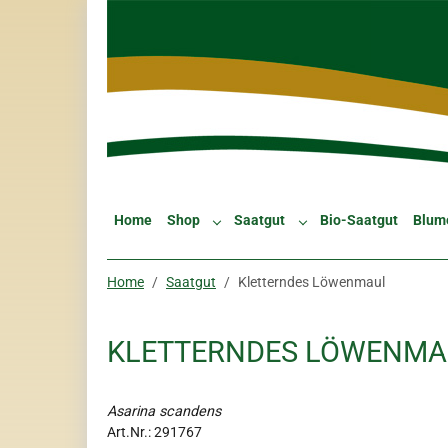
Skip to main navigation
Zum Hauptinhalt springen
Skip to page footer
Home
Shop
Saatgut
Bio-Saatgut
Blum
Submenu for "Shop"
Submenu for "Saatgut"
Sie sind hier:
Home
Saatgut
Kletterndes Löwenmaul
KLETTERNDES LÖWENM
Asarina scandens
Art.Nr.:
291767