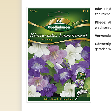
Info:
Einjä
zahlreich
Pflege:
A
wachsen di
Verwendu
Gärtnertip
geraden Wu