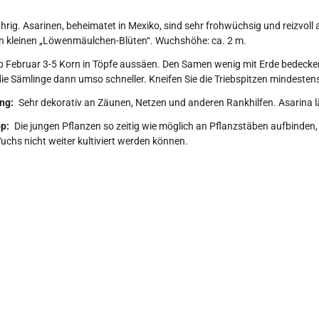
hrig. Asarinen, beheimatet in Mexiko, sind sehr frohwüchsig und reizvoll
en kleinen „Löwenmäulchen-Blüten“. Wuchshöhe: ca. 2 m.
b Februar 3-5 Korn in Töpfe aussäen. Den Samen wenig mit Erde bedecke
e Sämlinge dann umso schneller. Kneifen Sie die Triebspitzen mindesten
ng:
Sehr dekorativ an Zäunen, Netzen und anderen Rankhilfen. Asarina lä
p:
Die jungen Pflanzen so zeitig wie möglich an Pflanzstäben aufbinden, 
chs nicht weiter kultiviert werden können.