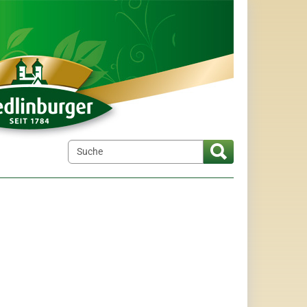
elt"
menu for "Wir über uns"