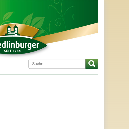
elt"
menu for "Wir über uns"