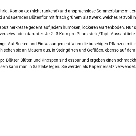
ährig. Kompakte (nicht rankend) und anspruchslose Sommerblume mit cre
d andauernden Blütenflor mit frisch grünem Blattwerk, welches reizvoll 
puzinerkresse gedeiht auf jedem humosen, lockeren Gartenboden. Nur
 verschwinden darunter. Je 2 - 3 Korn pro Pflanzstelle/Topf. Aussaattiefe 
ng:
Auf Beeten und Einfassungen entfalten die buschigen Pflanzen mit 
h sehen sie an Mauern aus, in Steingärten und Gefäßen, ebenso auf dem
p:
Blätter, Blüten und Knospen sind essbar und ergeben einen schmackh
eln kann man in Salzlake legen. Sie werden als Kapernersatz verwendet