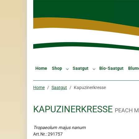
Skip to main navigation
Zum Hauptinhalt springen
Skip to page footer
Home
Shop
Saatgut
Bio-Saatgut
Blum
Submenu for "Shop"
Submenu for "Saatgut"
Sie sind hier:
Home
Saatgut
Kapuzinerkresse
KAPUZINERKRESSE
PEACH M
Tropaeolum majus nanum
Art.Nr.:
291757