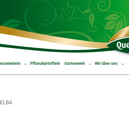
enzwiebeln
Pflanzkartoffeln
Gartenwelt
Wir über uns
Submenu for "Blumenzwiebeln"
Submenu for "Gartenw
Sub
ELBA