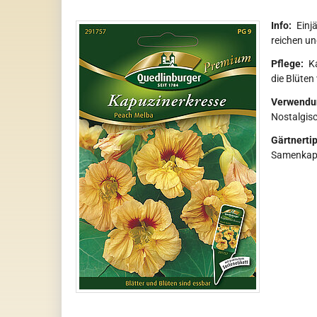
Info:
Einj
reichen un
Pflege:
Ka
die Blüten
Verwendu
Nostalgisc
Gärtnertip
Samenkaps