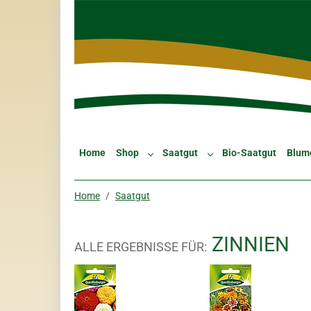
Skip to main navigation
Zum Hauptinhalt springen
Skip to page footer
Home
Shop
Saatgut
Bio-Saatgut
Blum
Submenu for "Shop"
Submenu for "Saatgut"
Sie sind hier:
Home
Saatgut
ZINNIEN
ALLE ERGEBNISSE FÜR: