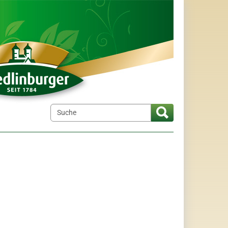
elt"
menu for "Wir über uns"