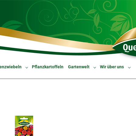
enzwiebeln
Pflanzkartoffeln
Gartenwelt
Wir über uns
Submenu for "Blumenzwiebeln"
Submenu for "Gartenw
Sub