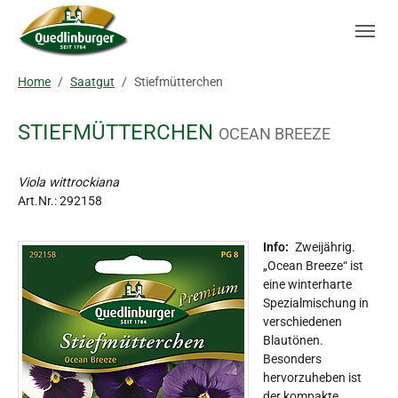
Skip to main navigation
Zum Hauptinhalt springen
Skip to page footer
Sie sind hier:
Home
Saatgut
Stiefmütterchen
STIEFMÜTTERCHEN
OCEAN BREEZE
Viola wittrockiana
Art.Nr.:
292158
Info:
Zweijährig.
„Ocean Breeze“ ist
eine winterharte
Spezialmischung in
verschiedenen
Blautönen.
Besonders
hervorzuheben ist
der kompakte