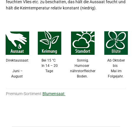
feuchten Vlies etc. zu beschatten, das hält die Aussaat feucht und
hält die Keimtemperatur relativ konstant (niedrig).
Direktaussaat:
Bei 15 °C
Sonnig.
Ab Oktober
In 14 – 20
Humoser
bis
Juni –
Tage
nährstorffeicher
Mai im
August
Boden.
Folgejahr.
Premium-Sortiment
Blumensaat