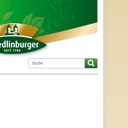
elt"
menu for "Wir über uns"