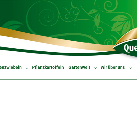
enzwiebeln
Pflanzkartoffeln
Gartenwelt
Wir über uns
Submenu for "Blumenzwiebeln"
Submenu for "Gartenw
Sub