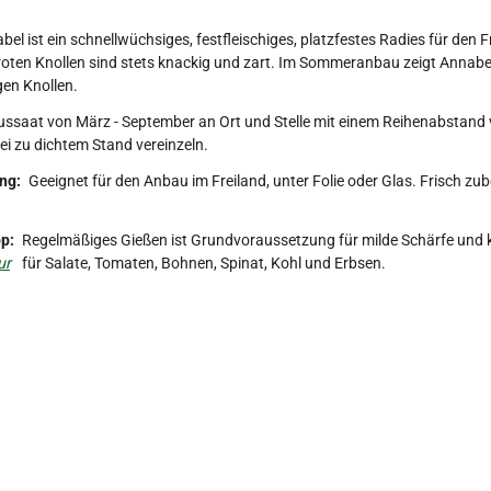
bel ist ein schnellwüchsiges, festfleischiges, platzfestes Radies für de
oten Knollen sind stets knackig und zart. Im Sommeranbau zeigt Annabel
en Knollen.
ssaat von März - September an Ort und Stelle mit einem Reihenabstand vo
ei zu dichtem Stand vereinzeln.
ng:
Geeignet für den Anbau im Freiland, unter Folie oder Glas. Frisch zub
p:
Regelmäßiges Gießen ist Grundvoraussetzung für milde Schärfe und kna
ur
für Salate, Tomaten, Bohnen, Spinat, Kohl und Erbsen.