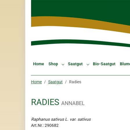
Skip to main navigation
Zum Hauptinhalt springen
Skip to page footer
Home
Shop
Saatgut
Bio-Saatgut
Blum
Submenu for "Shop"
Submenu for "Saatgut"
Sie sind hier:
Home
Saatgut
Radies
RADIES
ANNABEL
Raphanus sativus L. var. sativus
Art.Nr.:
290682