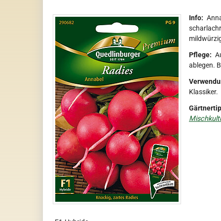
Info:
Anna
scharlachr
mildwürzig
Pflege:
Au
ablegen. B
Verwendu
Klassiker.
Gärtnertip
Mischkult