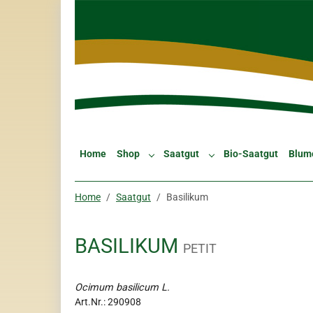
Skip to main navigation
Zum Hauptinhalt springen
Skip to page footer
Home
Shop
Saatgut
Bio-Saatgut
Blum
Submenu for "Shop"
Submenu for "Saatgut"
Sie sind hier:
Home
Saatgut
Basilikum
BASILIKUM
PETIT
Ocimum basilicum L.
Art.Nr.:
290908