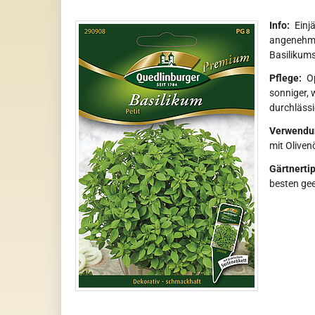
Info:
Einjä
angenehmen
Basilikums
Pflege:
O
sonniger, 
durchlässi
Verwendu
mit Oliven
Gärtnertip
besten gee