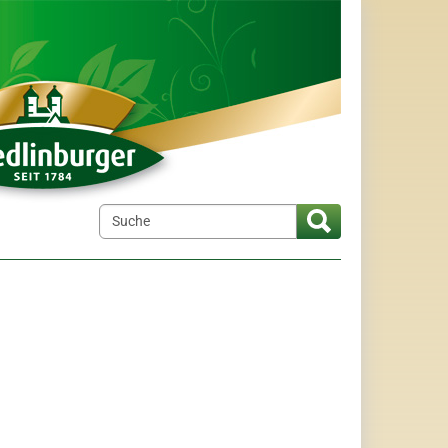
elt"
menu for "Wir über uns"