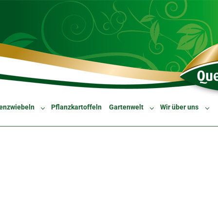
enzwiebeln
Pflanzkartoffeln
Gartenwelt
Wir über uns
Submenu for "Blumenzwiebeln"
Submenu for "Gartenw
Sub