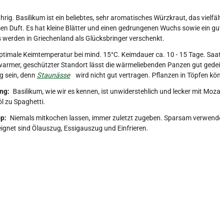
hrig. Basilikum ist ein beliebtes, sehr aromatisches Würzkraut, das vielf
 Duft. Es hat kleine Blätter und einen gedrungenen Wuchs sowie ein gute
 werden in Griechenland als Glücksbringer verschenkt.
ptimale Keimtemperatur bei mind. 15°C. Keimdauer ca. 10 - 15 Tage. Saat
warmer, geschützter Standort lässt die wärmeliebenden Panzen gut gedeih
g sein, denn
Staunässe
wird nicht gut vertragen. Pflanzen in Töpfen k
ng:
Basilikum, wie wir es kennen, ist unwiderstehlich und lecker mit Moz
öl zu Spaghetti.
p:
Niemals mitkochen lassen, immer zuletzt zugeben. Sparsam verwenden
ignet sind Ölauszug, Essigauszug und Einfrieren.