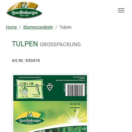
Skip to main navigation
Zum Hauptinhalt springen
Skip to page footer
Sie sind hier:
Home
Blumenzwiebeln
Tulpen
TULPEN
GROSSPACKUNG
Art.Nr.:
650418