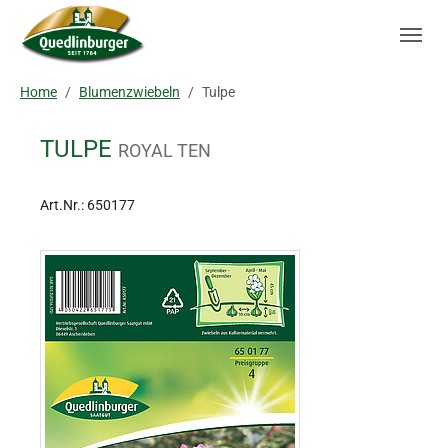
Skip to main navigation
Zum Hauptinhalt springen
Skip to page footer
Sie sind hier:
Home
Blumenzwiebeln
Tulpe
TULPE
ROYAL TEN
Art.Nr.:
650177