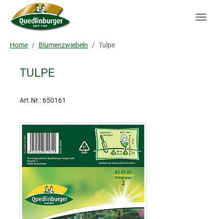
Skip to main navigation
Zum Hauptinhalt springen
Skip to page footer
Sie sind hier:
Home
Blumenzwiebeln
Tulpe
TULPE
Art.Nr.:
650161