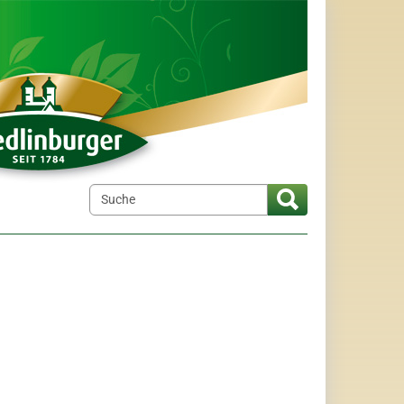
elt"
menu for "Wir über uns"