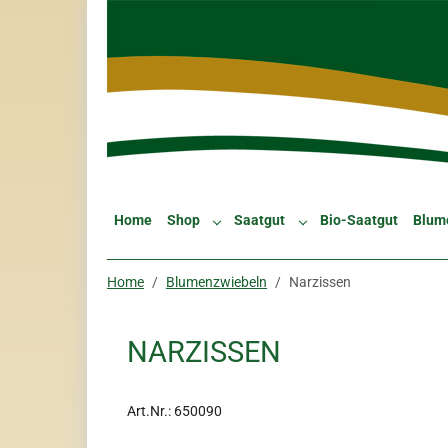
Skip to main navigation
Zum Hauptinhalt springen
Skip to page footer
Home
Shop
Saatgut
Bio-Saatgut
Blum
Submenu for "Shop"
Submenu for "Saatgut"
Sie sind hier:
Home
Blumenzwiebeln
Narzissen
NARZISSEN
Art.Nr.:
650090