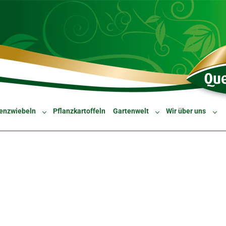
enzwiebeln
Pflanzkartoffeln
Gartenwelt
Wir über uns
Submenu for "Blumenzwiebeln"
Submenu for "Gartenw
Sub