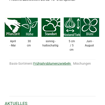
April
30
sonnig -
5 cm
Juni -
- Mai
cm
halbschattig
/ 5
August
cm
Basis-Sortiment
Frühjahrsblumenzwiebeln
Mischungen
AKTUELLES