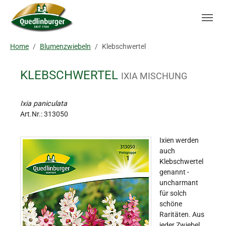
Skip to main navigation
Zum Hauptinhalt springen
Skip to page footer
Sie sind hier:
Home
Blumenzwiebeln
Klebschwertel
KLEBSCHWERTEL
IXIA MISCHUNG
Ixia paniculata
Art.Nr.:
313050
Ixien werden
auch
Klebschwertel
genannt -
uncharmant
für solch
schöne
Raritäten. Aus
jeder Zwiebel