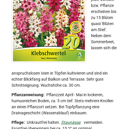
bzw. Pflanze
erscheinen bis
zu 15 Blüten
quasi 'Blüten
am Stiel'.
Neben dem
Sommerbeet,
lassen sich die
anspruchslosen Ixien in Töpfen kultivieren und sind ein
echter Blickfang auf Balkon und Terrasse. Sehr gute
Schnitteignung. Wuchshöhe ca. 30 cm.
Pflanzanweisung:
Pflanzzeit April - Mai in lockeren,
humusreichen Boden, ca. 5 cm tief. Stets mehrere Knollen
an einen Pflanzort setzen. Bei Topfpflanzung eine
Drainageschicht (Wasserablauf) einbauen.
Pflege:
Unkrautfrei halten.
Staunässe
vermeiden.
Frostfrei überwintern bei ca. 15 °C ist optimal.