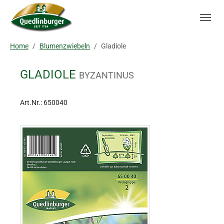
Skip to main navigation
Zum Hauptinhalt springen
Skip to page footer
Sie sind hier:
Home
Blumenzwiebeln
Gladiole
GLADIOLE
BYZANTINUS
Art.Nr.:
650040