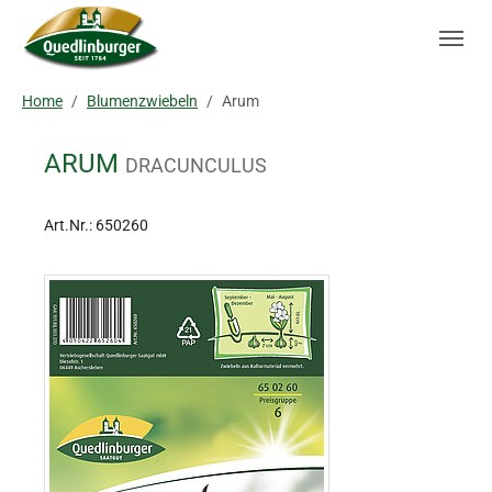
Skip to main navigation
Zum Hauptinhalt springen
Skip to page footer
Sie sind hier:
Home
Blumenzwiebeln
Arum
ARUM
DRACUNCULUS
Art.Nr.:
650260