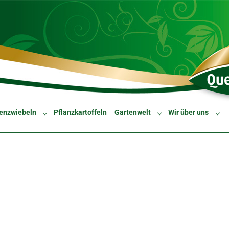
enzwiebeln
Pflanzkartoffeln
Gartenwelt
Wir über uns
Submenu for "Blumenzwiebeln"
Submenu for "Gartenw
Sub