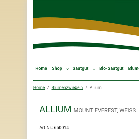
Skip to main navigation
Zum Hauptinhalt springen
Skip to page footer
Home
Shop
Saatgut
Bio-Saatgut
Blum
Submenu for "Shop"
Submenu for "Saatgut"
Sie sind hier:
Home
Blumenzwiebeln
Allium
ALLIUM
MOUNT EVEREST, WEISS
Art.Nr.:
650014